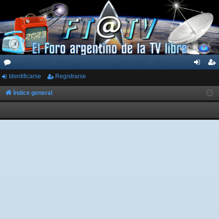
Identificarse
Registrarse
or
de
eg
os
nti
ist
Índice general
fic
ra
ar
rs
se
e