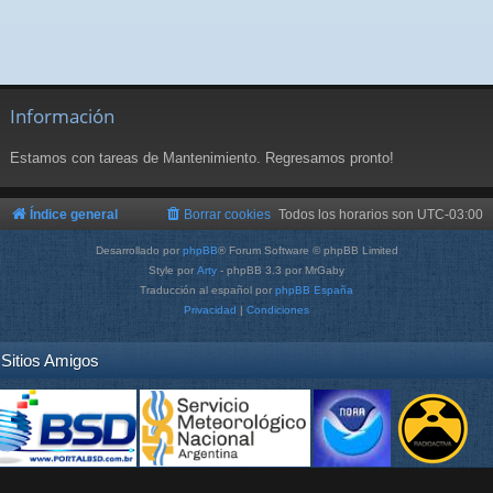
Información
Estamos con tareas de Mantenimiento. Regresamos pronto!
Índice general
Borrar cookies
Todos los horarios son
UTC-03:00
Desarrollado por
phpBB
® Forum Software © phpBB Limited
Style por
Arty
- phpBB 3.3 por MrGaby
Traducción al español por
phpBB España
Privacidad
|
Condiciones
Sitios Amigos