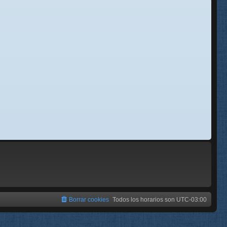
se
e
Borrar cookies
Todos los horarios son
UTC-03:00