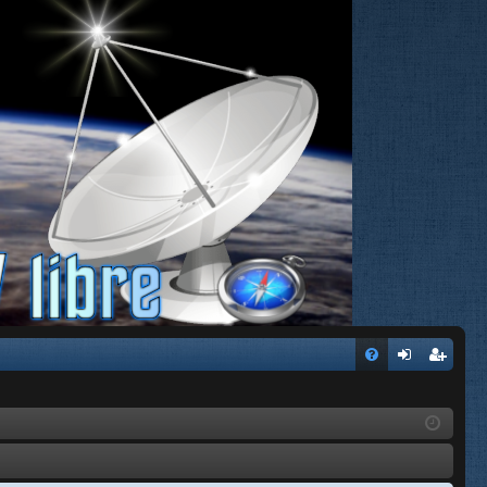
FA
de
eg
Q
nti
ist
fic
ra
ar
rs