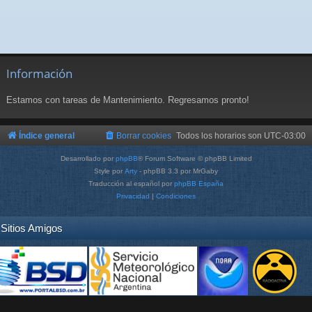
Información
Estamos con tareas de Mantenimiento. Regresamos pronto!
Índice general
Borrar cookies
Todos los horarios son
UTC-03:00
Desarrollado por
phpBB
® Forum Software © phpBB Limited
Style por
Arty
- phpBB 3.3 por MrGaby
Traducción al español por
phpBB España
Privacidad
|
Condiciones
Sitios Amigos