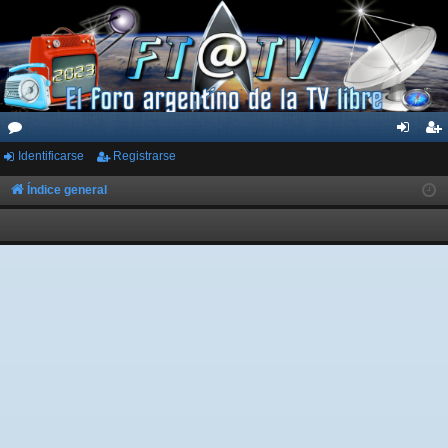
Identificarse
Registrarse
or
de
eg
os
nti
ist
Índice general
fic
ra
ar
rs
se
e