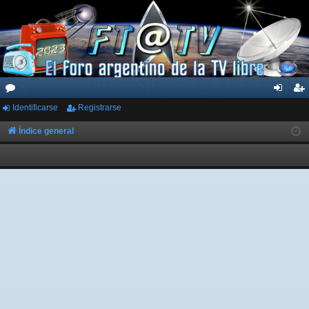
Identificarse
Registrarse
or
de
eg
os
nti
ist
Índice general
fic
ra
ar
rs
se
e