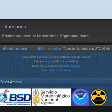
Información
Estamos con tareas de Mantenimiento. Regresamos pronto!
Índice general
Borrar cookies
Todos los horarios son
UTC-03:00
Desarrollado por
phpBB
® Forum Software © phpBB Limited
Style por
Arty
- phpBB 3.3 por MrGaby
Traducción al español por
phpBB España
Privacidad
|
Condiciones
Sitios Amigos