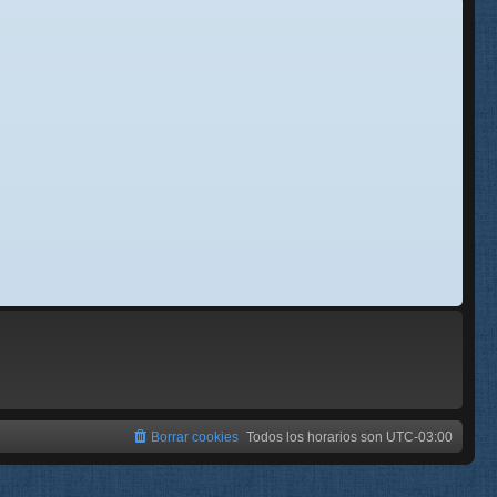
se
e
Borrar cookies
Todos los horarios son
UTC-03:00