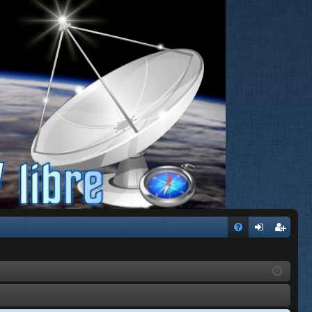
FA
de
eg
Q
nti
ist
fic
ra
ar
rs