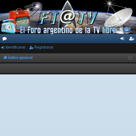
Identificarse
Registrarse
or
de
eg
os
nti
ist
Índice general
fic
ra
ar
rs
se
e