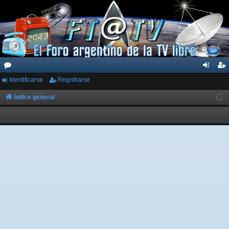
Identificarse
Registrarse
or
de
eg
os
nti
ist
Índice general
fic
ra
ar
rs
se
e