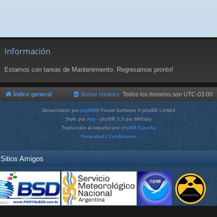
Información
Estamos con tareas de Mantenimiento. Regresamos pronto!
Índice general
Borrar cookies
Todos los horarios son
UTC-03:00
Desarrollado por
phpBB
® Forum Software © phpBB Limited
Style por
Arty
- phpBB 3.3 por MrGaby
Traducción al español por
phpBB España
Privacidad
|
Condiciones
Sitios Amigos