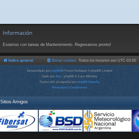
Información
Estamos con tareas de Mantenimiento. Regresamos pronto!
Índice general
Borrar cookies
Todos los horarios son
UTC-03:00
Desarrollado por
phpBB
® Forum Software © phpBB Limited
Style por
Arty
- phpBB 3.3 por MrGaby
Traducción al español por
phpBB España
Privacidad
|
Condiciones
Sitios Amigos