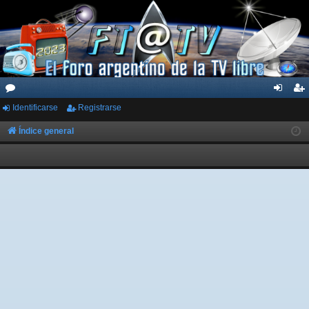
Identificarse
Registrarse
or
de
eg
os
nti
ist
Índice general
fic
ra
ar
rs
se
e