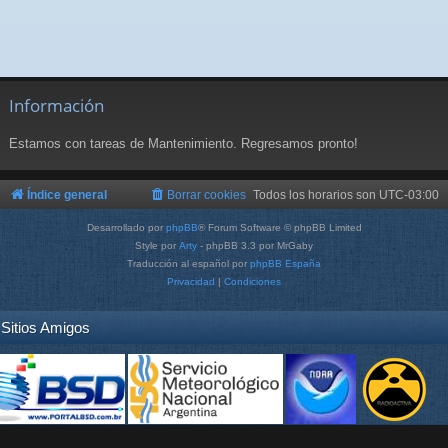
Información
Estamos con tareas de Mantenimiento. Regresamos pronto!
Índice general
Borrar cookies
Todos los horarios son
UTC-03:00
Desarrollado por
phpBB
® Forum Software © phpBB Limited
Style por
Arty
- phpBB 3.3 por MrGaby
Traducción al español por
phpBB España
Privacidad
|
Condiciones
Sitios Amigos