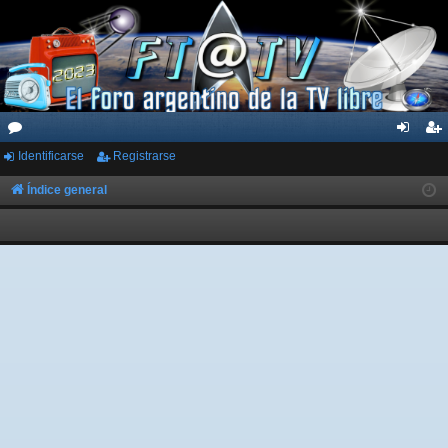
Identificarse
Registrarse
or
de
eg
os
nti
ist
Índice general
fic
ra
ar
rs
se
e