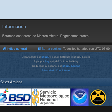
Información
Estamos con tareas de Mantenimiento. Regresamos pronto!
Índice general
Borrar cookies
Todos los horarios son
UTC-03:00
Desarrollado por
phpBB
® Forum Software © phpBB Limited
Style por
Arty
- phpBB 3.3 por MrGaby
Traducción al español por
phpBB España
Privacidad
|
Condiciones
Sitios Amigos