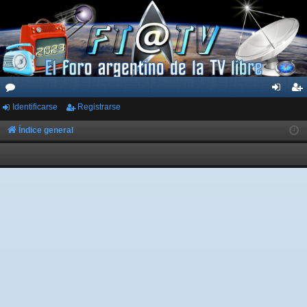
Identificarse
Registrarse
or
de
eg
os
nti
ist
Índice general
fic
ra
ar
rs
se
e