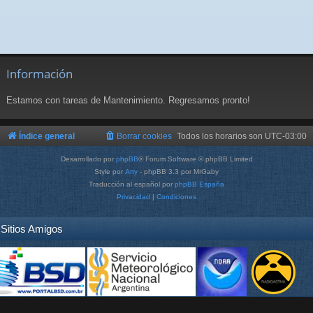
Información
Estamos con tareas de Mantenimiento. Regresamos pronto!
Índice general
Borrar cookies
Todos los horarios son
UTC-03:00
Desarrollado por
phpBB
® Forum Software © phpBB Limited
Style por
Arty
- phpBB 3.3 por MrGaby
Traducción al español por
phpBB España
Privacidad
|
Condiciones
Sitios Amigos