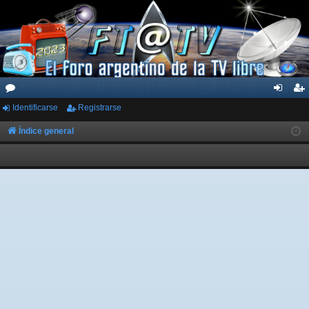
Identificarse
Registrarse
or
de
eg
os
nti
ist
Índice general
fic
ra
ar
rs
se
e