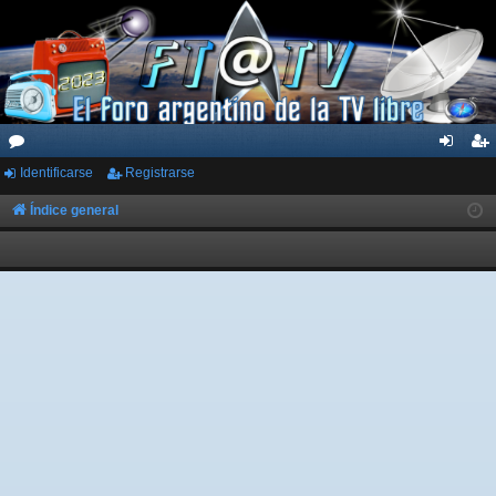
Identificarse
Registrarse
or
de
eg
os
nti
ist
Índice general
fic
ra
ar
rs
se
e