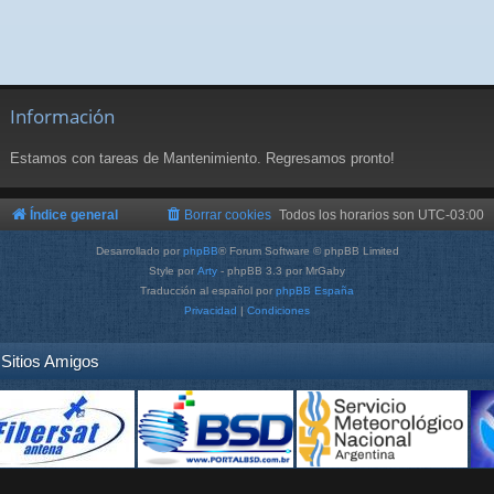
Información
Estamos con tareas de Mantenimiento. Regresamos pronto!
Índice general
Borrar cookies
Todos los horarios son
UTC-03:00
Desarrollado por
phpBB
® Forum Software © phpBB Limited
Style por
Arty
- phpBB 3.3 por MrGaby
Traducción al español por
phpBB España
Privacidad
|
Condiciones
Sitios Amigos