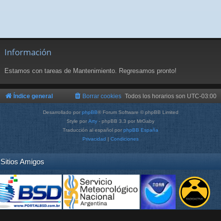
Información
Estamos con tareas de Mantenimiento. Regresamos pronto!
Índice general
Borrar cookies
Todos los horarios son
UTC-03:00
Desarrollado por
phpBB
® Forum Software © phpBB Limited
Style por
Arty
- phpBB 3.3 por MrGaby
Traducción al español por
phpBB España
Privacidad
|
Condiciones
Sitios Amigos