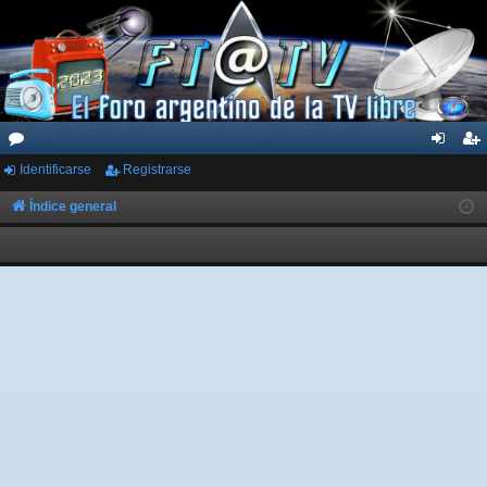
Identificarse
Registrarse
or
de
eg
os
nti
ist
Índice general
fic
ra
ar
rs
se
e