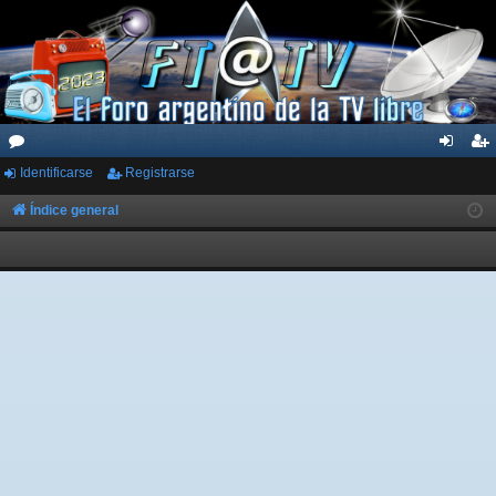
Identificarse
Registrarse
or
de
eg
os
nti
ist
Índice general
fic
ra
ar
rs
se
e