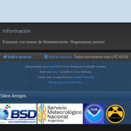
Información
Estamos con tareas de Mantenimiento. Regresamos pronto!
Índice general
Borrar cookies
Todos los horarios son
UTC-03:00
Desarrollado por
phpBB
® Forum Software © phpBB Limited
Style por
Arty
- phpBB 3.3 por MrGaby
Traducción al español por
phpBB España
Privacidad
|
Condiciones
Sitios Amigos