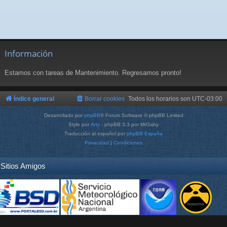
Información
Estamos con tareas de Mantenimiento. Regresamos pronto!
Índice general
Borrar cookies
Todos los horarios son
UTC-03:00
Desarrollado por
phpBB
® Forum Software © phpBB Limited
Style por
Arty
- phpBB 3.3 por MrGaby
Traducción al español por
phpBB España
Privacidad
|
Condiciones
Sitios Amigos