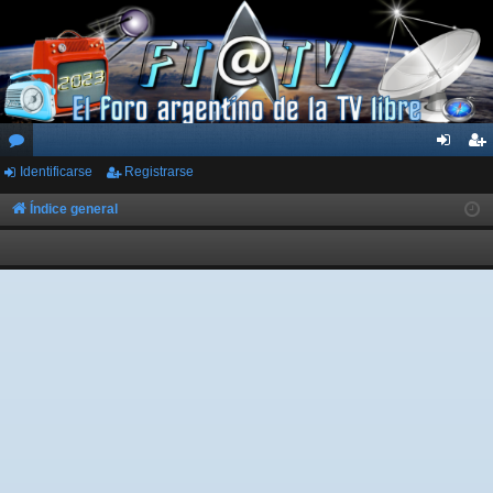
Identificarse
Registrarse
or
de
eg
os
nti
ist
Índice general
fic
ra
ar
rs
se
e