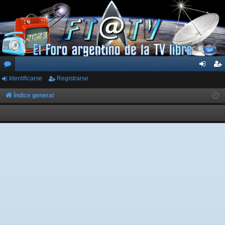
Identificarse
Registrarse
or
de
eg
os
nti
ist
Índice general
fic
ra
ar
rs
se
e