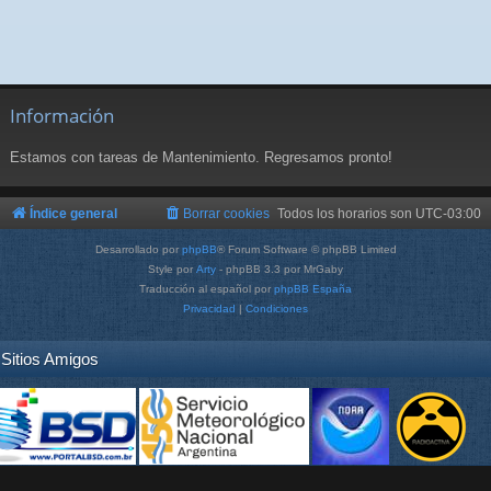
Información
Estamos con tareas de Mantenimiento. Regresamos pronto!
Índice general
Borrar cookies
Todos los horarios son
UTC-03:00
Desarrollado por
phpBB
® Forum Software © phpBB Limited
Style por
Arty
- phpBB 3.3 por MrGaby
Traducción al español por
phpBB España
Privacidad
|
Condiciones
Sitios Amigos