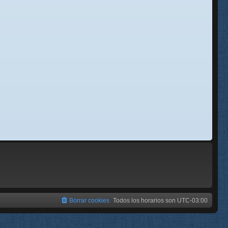
se
e
Borrar cookies
Todos los horarios son
UTC-03:00