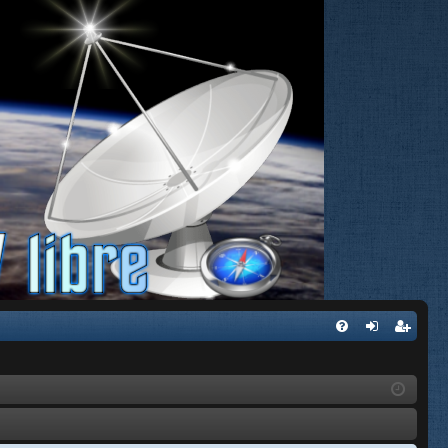
FA
de
eg
Q
nti
ist
fic
ra
ar
rs