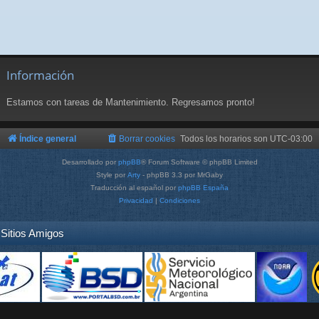
Información
Estamos con tareas de Mantenimiento. Regresamos pronto!
Índice general
Borrar cookies
Todos los horarios son
UTC-03:00
Desarrollado por
phpBB
® Forum Software © phpBB Limited
Style por
Arty
- phpBB 3.3 por MrGaby
Traducción al español por
phpBB España
Privacidad
|
Condiciones
Sitios Amigos