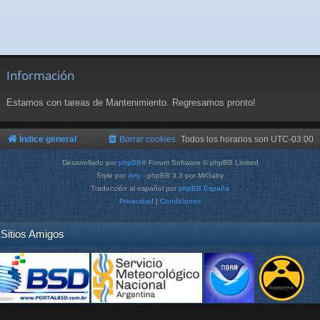
Información
Estamos con tareas de Mantenimiento. Regresamos pronto!
Índice general
Borrar cookies
Todos los horarios son
UTC-03:00
Desarrollado por
phpBB
® Forum Software © phpBB Limited
Style por
Arty
- phpBB 3.3 por MrGaby
Traducción al español por
phpBB España
Privacidad
|
Condiciones
Sitios Amigos