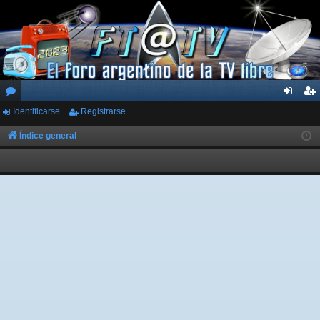
Identificarse
Registrarse
or
de
eg
os
nti
ist
Índice general
fic
ra
ar
rs
se
e