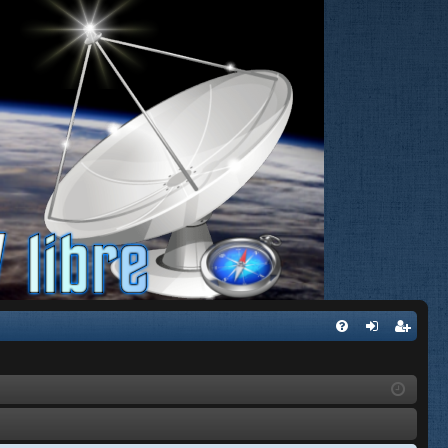
FA
de
eg
Q
nti
ist
fic
ra
ar
rs