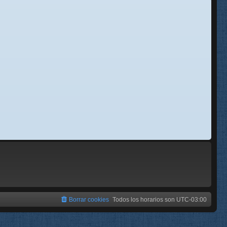
se
e
Borrar cookies
Todos los horarios son
UTC-03:00