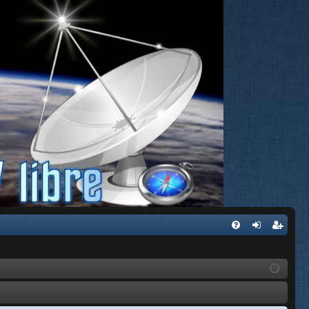
FA
de
eg
Q
nti
ist
fic
ra
ar
rs