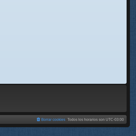
se
e
Borrar cookies
Todos los horarios son
UTC-03:00