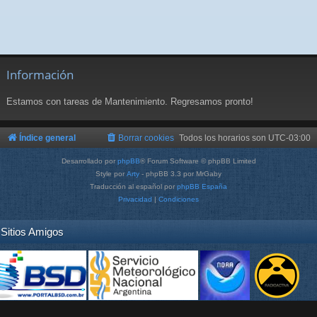
Información
Estamos con tareas de Mantenimiento. Regresamos pronto!
Índice general
Borrar cookies
Todos los horarios son
UTC-03:00
Desarrollado por
phpBB
® Forum Software © phpBB Limited
Style por
Arty
- phpBB 3.3 por MrGaby
Traducción al español por
phpBB España
Privacidad
|
Condiciones
Sitios Amigos