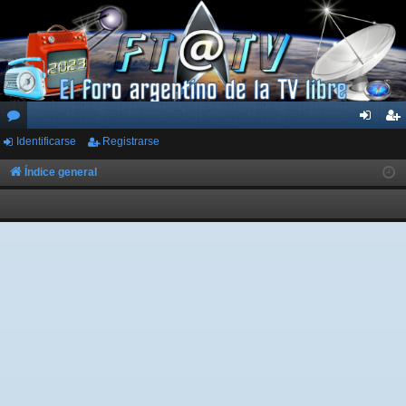
Identificarse
Registrarse
or
de
eg
os
nti
ist
Índice general
fic
ra
ar
rs
se
e