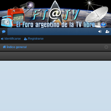
Identificarse
Registrarse
or
de
eg
os
nti
ist
Índice general
fic
ra
ar
rs
se
e