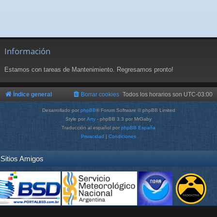
Información
Estamos con tareas de Mantenimiento. Regresamos pronto!
Índice general
Borrar cookies
Todos los horarios son
UTC-03:00
Desarrollado por
phpBB
® Forum Software © phpBB Limited
Style por
Arty
- phpBB 3.3 por MrGaby
Traducción al español por
phpBB España
Privacidad
|
Condiciones
Sitios Amigos