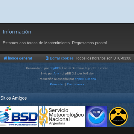
Información
Estamos con tareas de Mantenimiento. Regresamos pronto!
Índice general
Borrar cookies
Todos los horarios son
UTC-03:00
Desarrollado por
phpBB
® Forum Software © phpBB Limited
Style por
Arty
- phpBB 3.3 por MrGaby
Traducción al español por
phpBB España
Privacidad
|
Condiciones
Sitios Amigos