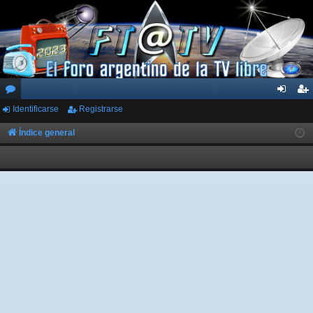
Identificarse
Registrarse
or
de
eg
os
nti
ist
Índice general
fic
ra
ar
rs
se
e