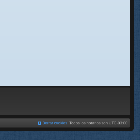
se
e
Borrar cookies
Todos los horarios son
UTC-03:00