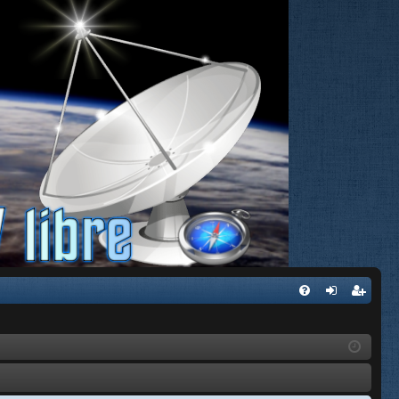
FA
de
eg
Q
nti
ist
fic
ra
ar
rs