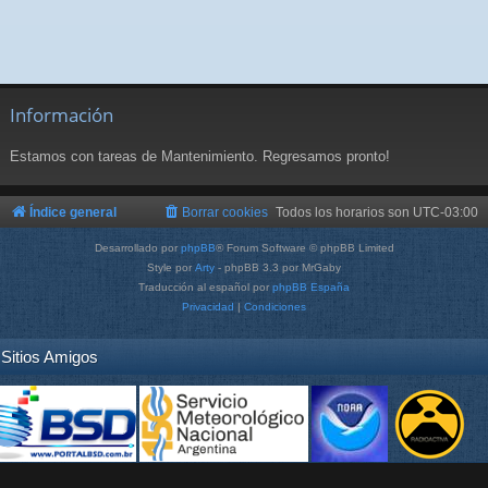
Información
Estamos con tareas de Mantenimiento. Regresamos pronto!
Índice general
Borrar cookies
Todos los horarios son
UTC-03:00
Desarrollado por
phpBB
® Forum Software © phpBB Limited
Style por
Arty
- phpBB 3.3 por MrGaby
Traducción al español por
phpBB España
Privacidad
|
Condiciones
Sitios Amigos