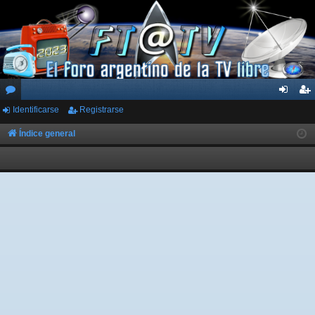
Identificarse
Registrarse
or
de
eg
os
nti
ist
Índice general
fic
ra
ar
rs
se
e