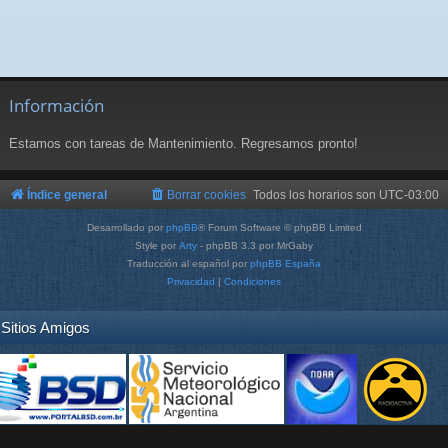
Información
Estamos con tareas de Mantenimiento. Regresamos pronto!
Índice general
Borrar cookies
Todos los horarios son
UTC-03:00
Desarrollado por
phpBB
® Forum Software © phpBB Limited
Style por
Arty
- phpBB 3.3 por MrGaby
Traducción al español por
phpBB España
Privacidad
|
Condiciones
Sitios Amigos