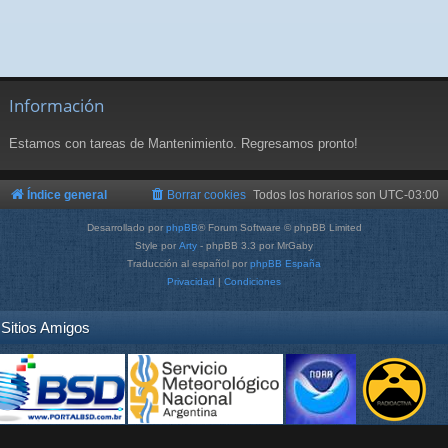
Información
Estamos con tareas de Mantenimiento. Regresamos pronto!
Índice general
Borrar cookies
Todos los horarios son
UTC-03:00
Desarrollado por
phpBB
® Forum Software © phpBB Limited
Style por
Arty
- phpBB 3.3 por MrGaby
Traducción al español por
phpBB España
Privacidad
|
Condiciones
Sitios Amigos