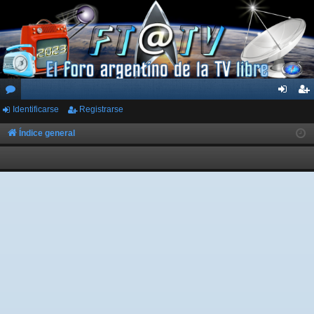
Identificarse
Registrarse
or
de
eg
os
nti
ist
Índice general
fic
ra
ar
rs
se
e