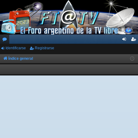
Identificarse
Registrarse
or
de
eg
os
nti
ist
Índice general
fic
ra
ar
rs
se
e