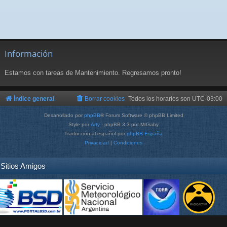
Información
Estamos con tareas de Mantenimiento. Regresamos pronto!
Índice general
Borrar cookies
Todos los horarios son
UTC-03:00
Desarrollado por
phpBB
® Forum Software © phpBB Limited
Style por
Arty
- phpBB 3.3 por MrGaby
Traducción al español por
phpBB España
Privacidad
|
Condiciones
Sitios Amigos