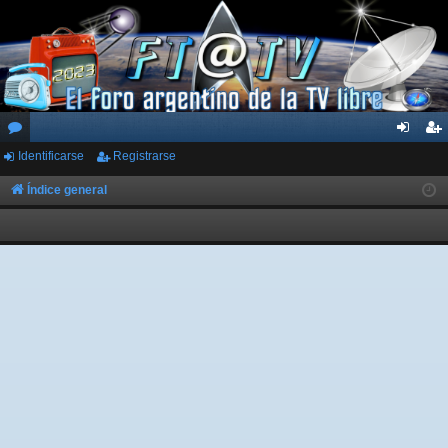
Identificarse
Registrarse
or
de
eg
os
nti
ist
Índice general
fic
ra
ar
rs
se
e