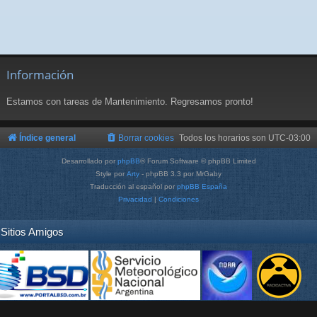
Información
Estamos con tareas de Mantenimiento. Regresamos pronto!
Índice general
Borrar cookies
Todos los horarios son
UTC-03:00
Desarrollado por
phpBB
® Forum Software © phpBB Limited
Style por
Arty
- phpBB 3.3 por MrGaby
Traducción al español por
phpBB España
Privacidad
|
Condiciones
Sitios Amigos