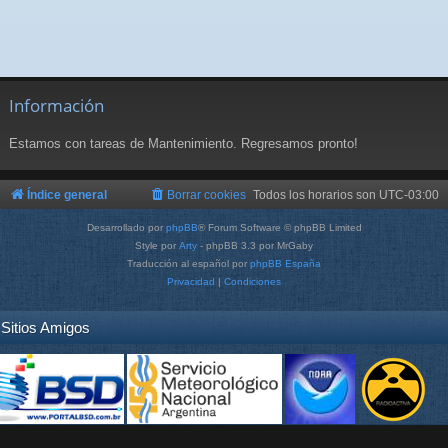
Información
Estamos con tareas de Mantenimiento. Regresamos pronto!
Índice general
Borrar cookies
Todos los horarios son
UTC-03:00
Desarrollado por
phpBB
® Forum Software © phpBB Limited
Style por
Arty
- phpBB 3.3 por MrGaby
Traducción al español por
phpBB España
Privacidad
|
Condiciones
Sitios Amigos