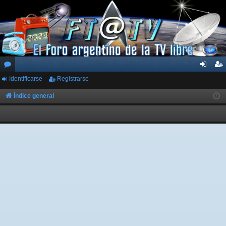
Identificarse
Registrarse
or
de
eg
os
nti
ist
Índice general
fic
ra
ar
rs
se
e