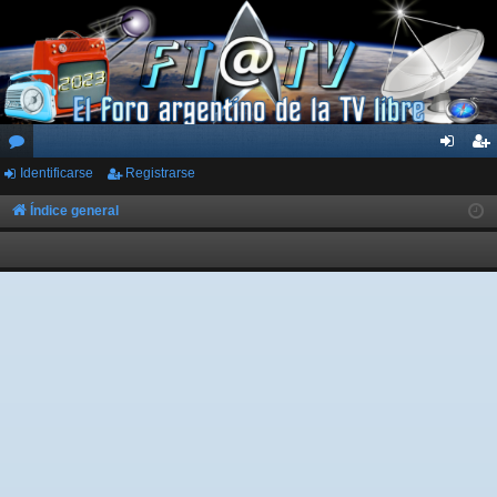
Identificarse
Registrarse
or
de
eg
os
nti
ist
Índice general
fic
ra
ar
rs
se
e