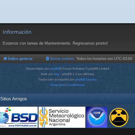
Información
Estamos con tareas de Mantenimiento. Regresamos pronto!
Índice general
Borrar cookies
Todos los horarios son
UTC-03:00
Desarrollado por
phpBB
® Forum Software © phpBB Limited
Style por
Arty
- phpBB 3.3 por MrGaby
Traducción al español por
phpBB España
Privacidad
|
Condiciones
Sitios Amigos