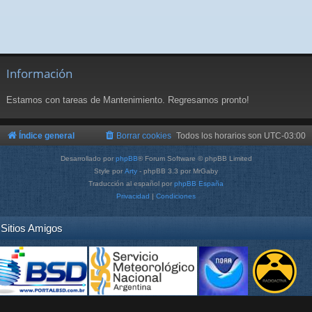
Información
Estamos con tareas de Mantenimiento. Regresamos pronto!
Índice general
Borrar cookies
Todos los horarios son
UTC-03:00
Desarrollado por
phpBB
® Forum Software © phpBB Limited
Style por
Arty
- phpBB 3.3 por MrGaby
Traducción al español por
phpBB España
Privacidad
|
Condiciones
Sitios Amigos