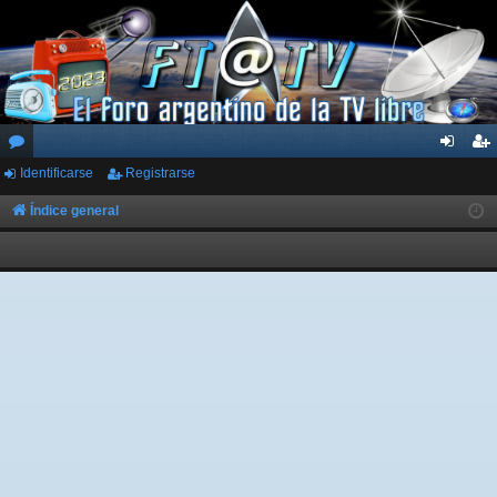
Identificarse
Registrarse
or
de
eg
os
nti
ist
Índice general
fic
ra
ar
rs
se
e