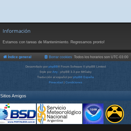
Información
Estamos con tareas de Mantenimiento. Regresamos pronto!
Índice general
Borrar cookies
Todos los horarios son
UTC-03:00
Desarrollado por
phpBB
® Forum Software © phpBB Limited
Style por
Arty
- phpBB 3.3 por MrGaby
Traducción al español por
phpBB España
Privacidad
|
Condiciones
Sitios Amigos