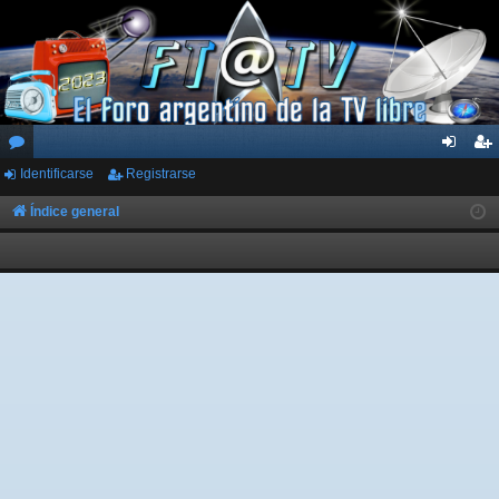
Identificarse
Registrarse
or
de
eg
os
nti
ist
Índice general
fic
ra
ar
rs
se
e