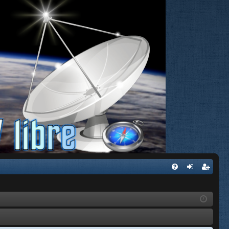
FA
de
eg
Q
nti
ist
fic
ra
ar
rs