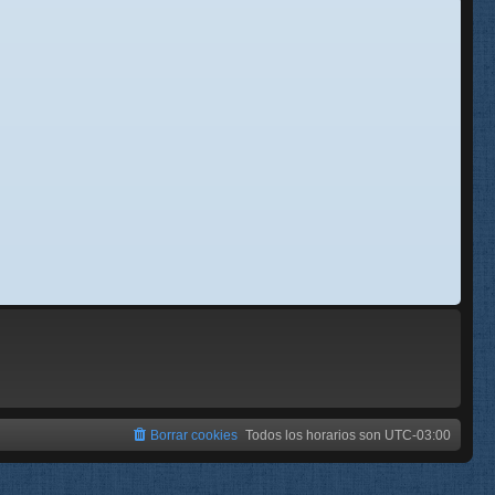
se
e
Borrar cookies
Todos los horarios son
UTC-03:00