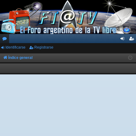
Identificarse
Registrarse
or
de
eg
os
nti
ist
Índice general
fic
ra
ar
rs
se
e