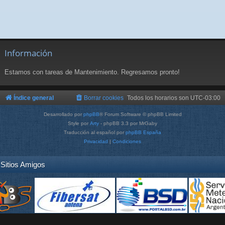
Información
Estamos con tareas de Mantenimiento. Regresamos pronto!
Índice general
Borrar cookies
Todos los horarios son
UTC-03:00
Desarrollado por
phpBB
® Forum Software © phpBB Limited
Style por
Arty
- phpBB 3.3 por MrGaby
Traducción al español por
phpBB España
Privacidad
|
Condiciones
Sitios Amigos