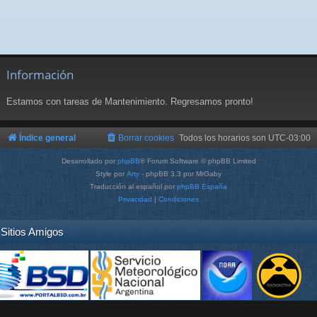
Información
Estamos con tareas de Mantenimiento. Regresamos pronto!
Índice general
Borrar cookies
Todos los horarios son
UTC-03:00
Desarrollado por
phpBB
® Forum Software © phpBB Limited
Style por
Arty
- phpBB 3.3 por MrGaby
Traducción al español por
phpBB España
Privacidad
|
Condiciones
Sitios Amigos