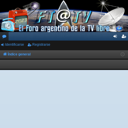
Identificarse
Registrarse
or
de
eg
os
nti
ist
Índice general
fic
ra
ar
rs
se
e