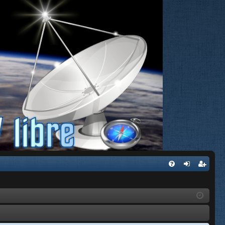
FA
de
eg
Q
nti
ist
fic
ra
ar
rs