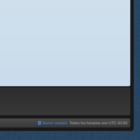
se
e
Borrar cookies
Todos los horarios son
UTC-03:00