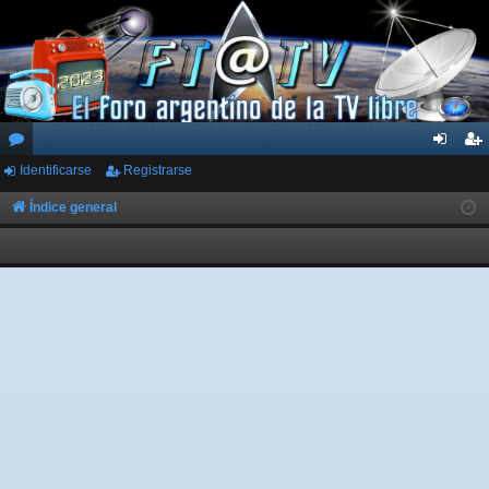
Identificarse
Registrarse
or
de
eg
os
nti
ist
Índice general
fic
ra
ar
rs
se
e