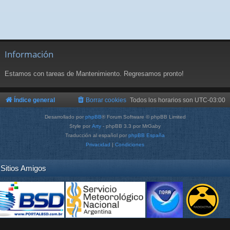
Información
Estamos con tareas de Mantenimiento. Regresamos pronto!
Índice general
Borrar cookies
Todos los horarios son
UTC-03:00
Desarrollado por
phpBB
® Forum Software © phpBB Limited
Style por
Arty
- phpBB 3.3 por MrGaby
Traducción al español por
phpBB España
Privacidad
|
Condiciones
Sitios Amigos