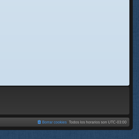
se
e
Borrar cookies
Todos los horarios son
UTC-03:00