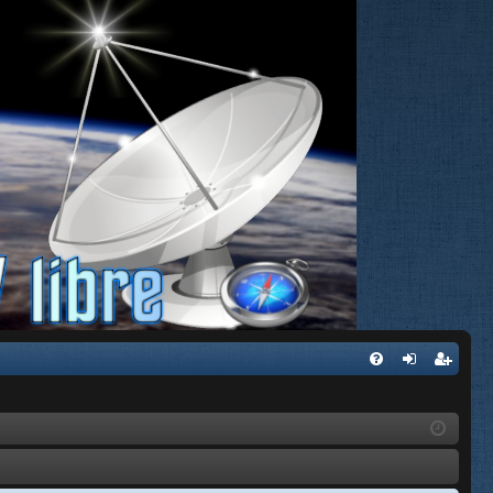
FA
de
eg
Q
nti
ist
fic
ra
ar
rs