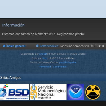
Información
Estamos con tareas de Mantenimiento. Regresamos pronto!
Índice general
Borrar cookies
Todos los horarios son
UTC-03:00
Desarrollado por
phpBB
® Forum Software © phpBB Limited
Style por
Arty
- phpBB 3.3 por MrGaby
Traducción al español por
phpBB España
Privacidad
|
Condiciones
Sitios Amigos