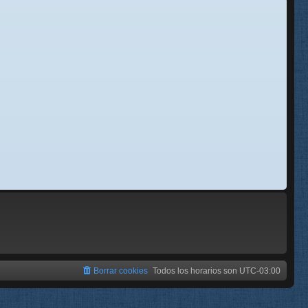
se
e
Borrar cookies
Todos los horarios son
UTC-03:00