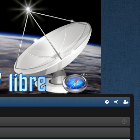
FA
de
eg
Q
nti
ist
fic
ra
ar
rs