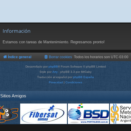
Información
Estamos con tareas de Mantenimiento. Regresamos pronto!
Índice general
Borrar cookies
Todos los horarios son
UTC-03:00
Desarrollado por
phpBB
® Forum Software © phpBB Limited
Style por
Arty
- phpBB 3.3 por MrGaby
Traducción al español por
phpBB España
Privacidad
|
Condiciones
Sitios Amigos