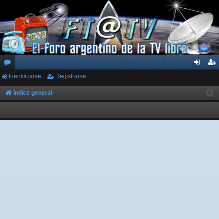
Identificarse
Registrarse
or
de
eg
os
nti
ist
Índice general
fic
ra
ar
rs
se
e