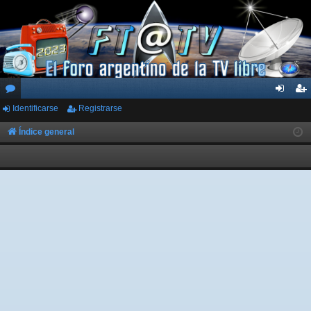
Identificarse
Registrarse
or
de
eg
os
nti
ist
Índice general
fic
ra
ar
rs
se
e