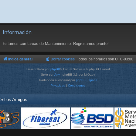
Información
Estamos con tareas de Mantenimiento. Regresamos pronto!
Índice general
Borrar cookies
Todos los horarios son
UTC-03:00
Desarrollado por
phpBB
® Forum Software © phpBB Limited
Style por
Arty
- phpBB 3.3 por MrGaby
Traducción al español por
phpBB España
Privacidad
|
Condiciones
Sitios Amigos