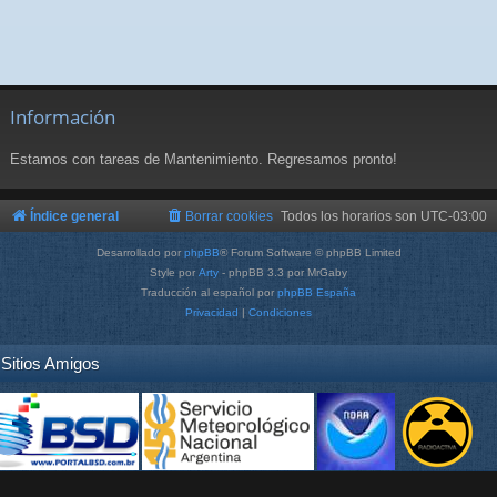
Información
Estamos con tareas de Mantenimiento. Regresamos pronto!
Índice general
Borrar cookies
Todos los horarios son
UTC-03:00
Desarrollado por
phpBB
® Forum Software © phpBB Limited
Style por
Arty
- phpBB 3.3 por MrGaby
Traducción al español por
phpBB España
Privacidad
|
Condiciones
Sitios Amigos