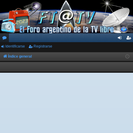
Identificarse
Registrarse
or
de
eg
os
nti
ist
Índice general
fic
ra
ar
rs
se
e