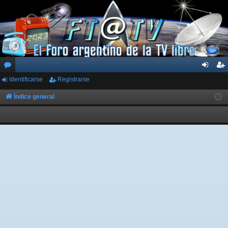
Identificarse
Registrarse
or
de
eg
os
nti
ist
Índice general
fic
ra
ar
rs
se
e