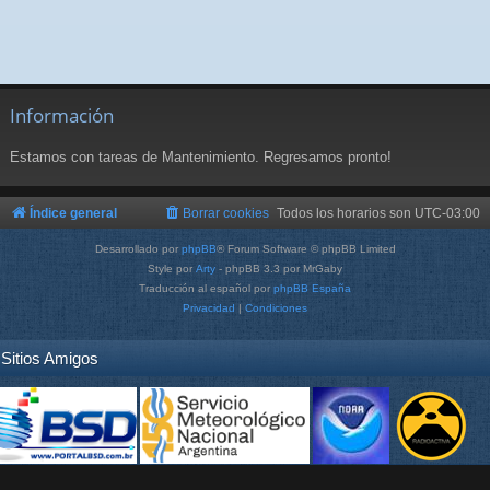
Información
Estamos con tareas de Mantenimiento. Regresamos pronto!
Índice general
Borrar cookies
Todos los horarios son
UTC-03:00
Desarrollado por
phpBB
® Forum Software © phpBB Limited
Style por
Arty
- phpBB 3.3 por MrGaby
Traducción al español por
phpBB España
Privacidad
|
Condiciones
Sitios Amigos