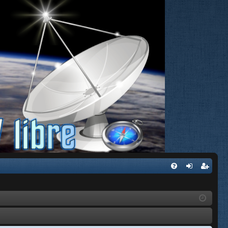
FA
de
eg
Q
nti
ist
fic
ra
ar
rs