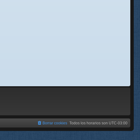
se
e
Borrar cookies
Todos los horarios son
UTC-03:00