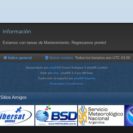
Información
Estamos con tareas de Mantenimiento. Regresamos pronto!
Índice general
Borrar cookies
Todos los horarios son
UTC-03:00
Desarrollado por
phpBB
® Forum Software © phpBB Limited
Style por
Arty
- phpBB 3.3 por MrGaby
Traducción al español por
phpBB España
Privacidad
|
Condiciones
Sitios Amigos