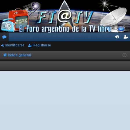
Identificarse
Registrarse
or
de
eg
os
nti
ist
Índice general
fic
ra
ar
rs
se
e