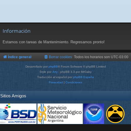
Información
Estamos con tareas de Mantenimiento. Regresamos pronto!
Índice general
Borrar cookies
Todos los horarios son
UTC-03:00
Desarrollado por
phpBB
® Forum Software © phpBB Limited
Style por
Arty
- phpBB 3.3 por MrGaby
Traducción al español por
phpBB España
Privacidad
|
Condiciones
Sitios Amigos