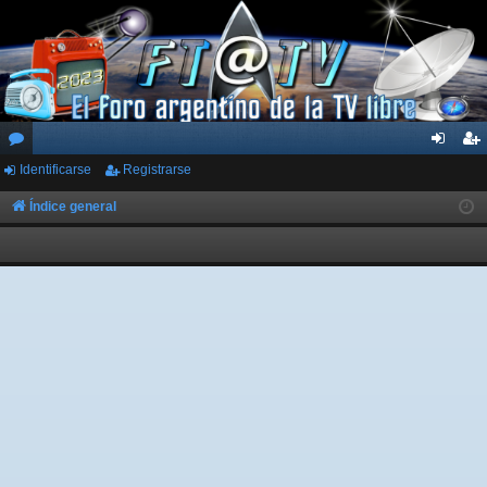
Identificarse
Registrarse
or
de
eg
os
nti
ist
Índice general
fic
ra
ar
rs
se
e