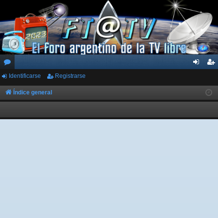
Identificarse
Registrarse
or
de
eg
os
nti
ist
Índice general
fic
ra
ar
rs
se
e