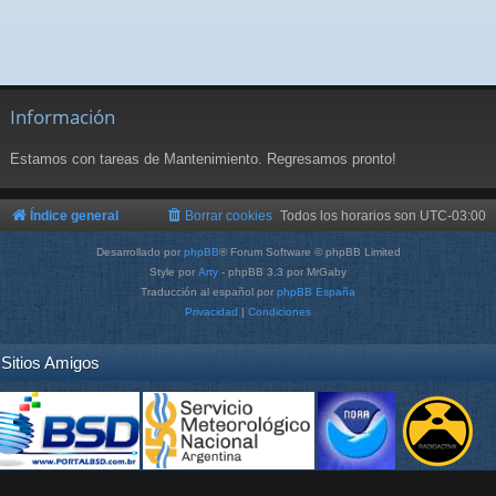
Información
Estamos con tareas de Mantenimiento. Regresamos pronto!
Índice general
Borrar cookies
Todos los horarios son
UTC-03:00
Desarrollado por
phpBB
® Forum Software © phpBB Limited
Style por
Arty
- phpBB 3.3 por MrGaby
Traducción al español por
phpBB España
Privacidad
|
Condiciones
Sitios Amigos